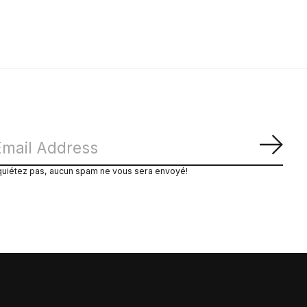
S'ab
quiétez pas, aucun spam ne vous sera envoyé!