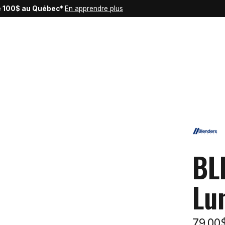
de 100$ au Québec*
En apprendre plus
BL
Lun
79,00