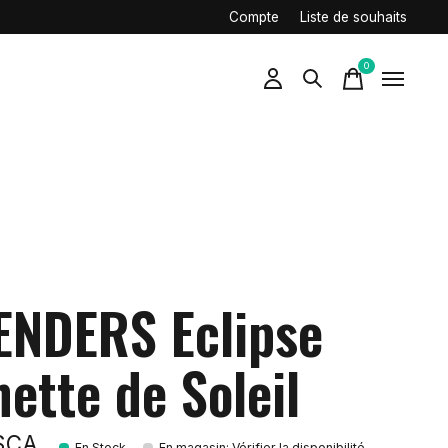
Compte
Liste de souhaits
0
items
ENDERS Eclipse
ette de Soleil
$CA
En Stock
En magasin
:
Vérifier la disponibilité