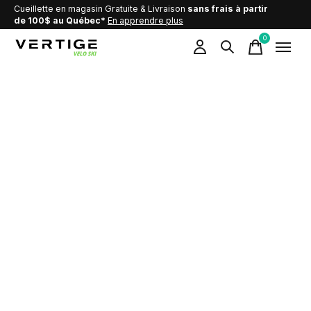
Cueillette en magasin Gratuite & Livraison
sans frais à partir
de 100$ au Québec*
En apprendre plus
0
items