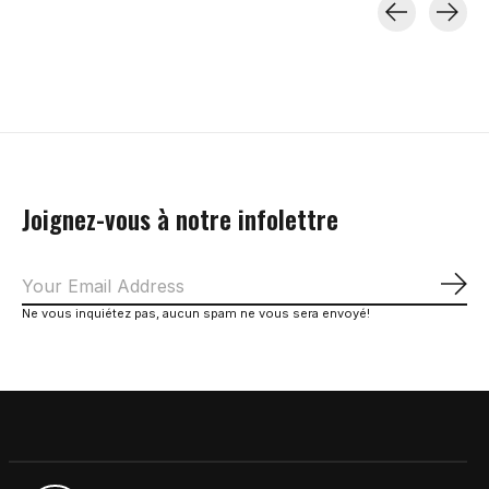
Carousel items
Joignez-vous à notre infolettre
S'a
Ne vous inquiétez pas, aucun spam ne vous sera envoyé!