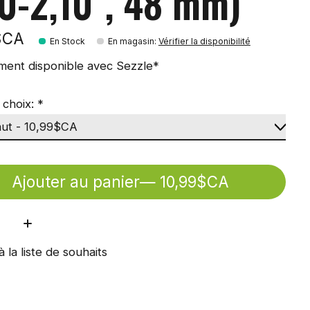
50-2,10'', 48 mm)
$CA
En Stock
En magasin
:
Vérifier la disponibilité
ment disponible avec Sezzle*
 choix:
*
Ajouter au panier
— 10,99$CA
ité:
à la liste de souhaits