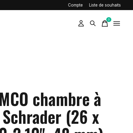
Compte
Liste de souhaits
0
items
MCO chambre à
r Schrader (26 x