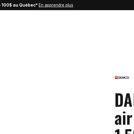
de 100$ au Québec*
En apprendre plus
DA
ai