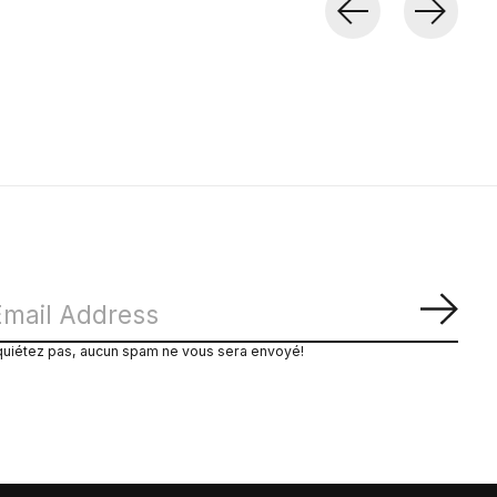
S'ab
quiétez pas, aucun spam ne vous sera envoyé!