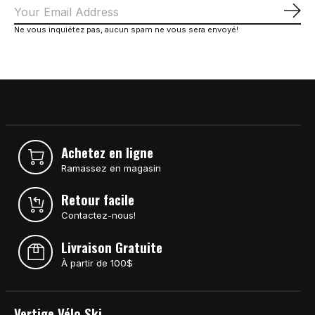
S'a
Ne vous inquiétez pas, aucun spam ne vous sera envoyé!
Achetez en ligne
Ramassez en magasin
Retour facile
Contactez-nous!
Livraison Gratuite
À partir de 100$
Vertige Vélo Ski