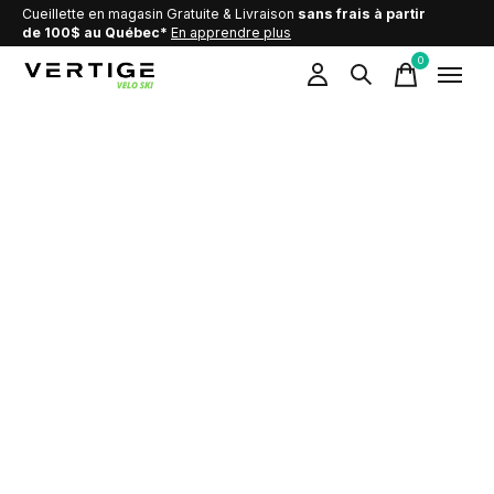
Cueillette en magasin Gratuite & Livraison
sans frais à partir
de 100$ au Québec*
En apprendre plus
0
items