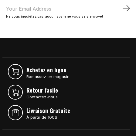
S'a
Ne vous inquiétez pas, aucun spam ne vous sera envoyé!
Achetez en ligne
Ramassez en magasin
Retour facile
Contactez-nous!
Livraison Gratuite
À partir de 100$