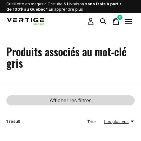
Cueillette en magasin Gratuite & Livraison
sans frais à partir
de 100$ au Québec*
En apprendre plus
0
items
Produits associés au mot-clé
gris
Afficher les filtres
1
result
Trier —
Les plus vus