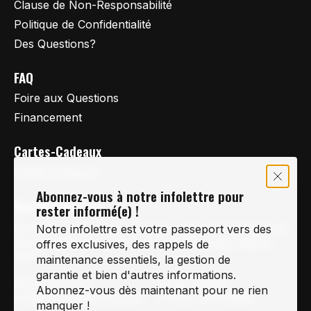
Clause de Non-Responsabilité
Politique de Confidentialité
Des Questions?
FAQ
Foire aux Questions
Financement
Cartes-Cadeaux
Cartes Cadeaux
Abonnez-vous à notre infolettre pour
Vertige Vélo Ski
rester informé(e) !
La référence en vélo de route, vélo de montagne et
Notre infolettre est votre passeport vers des
vélo hybride sur la Rive-Sud de Montréal, depuis
offres exclusives, des rappels de
1997.
maintenance essentiels, la gestion de
garantie et bien d'autres informations.
Notre courriel
Nous Joindre
Abonnez-vous dès maintenant pour ne rien
Info@vertigeveloski.com
1 (450) 464-8808
manquer !