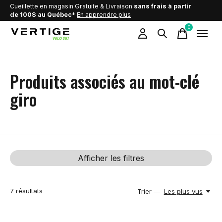
Cueillette en magasin Gratuite & Livraison
sans frais à partir
de 100$ au Québec*
En apprendre plus
0
items
Produits associés au mot-clé
giro
Afficher les filtres
7
résultats
Trier —
Les plus vus