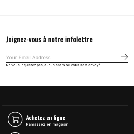
Joignez-vous à notre infolettre
S'a
Ne vous inquiétez pas, aucun spam ne vous sera envoyé!
Achetez en ligne
Ramassez en magasin