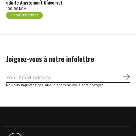
adulte Ajustement Universel
109,99$CA
Choix d'options
Joignez-vous à notre infolettre
S'a
Ne vous inquiétez pas, aucun spam ne vous sera envoyé!