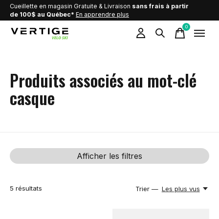
Cueillette en magasin Gratuite & Livraison
sans frais à partir
de 100$ au Québec*
En apprendre plus
0
items
Produits associés au mot-clé
casque
Afficher les filtres
5
résultats
Trier —
Les plus vus