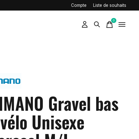
Compte
Liste de souhaits
0
items
IMANO Gravel bas
 vélo Unisexe