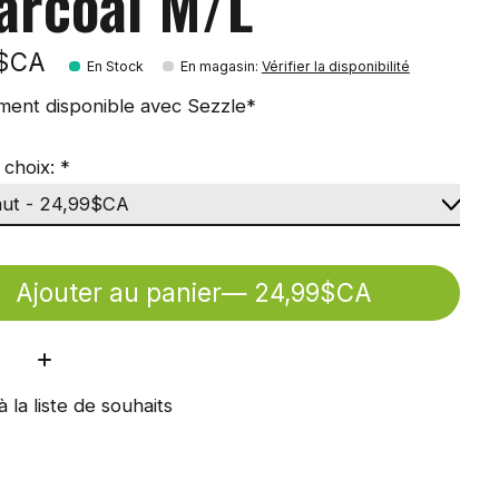
arcoal M/L
9$CA
En Stock
En magasin
:
Vérifier la disponibilité
ment disponible avec Sezzle*
 choix:
*
Ajouter au panier
— 24,99$CA
ité:
à la liste de souhaits