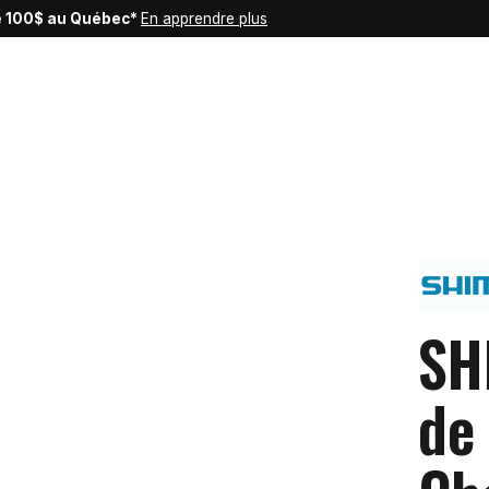
de 100$ au Québec*
En apprendre plus
SH
de