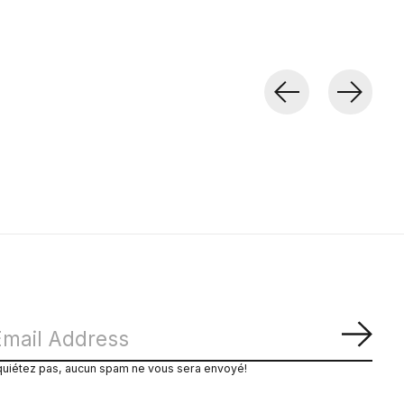
S'ab
quiétez pas, aucun spam ne vous sera envoyé!