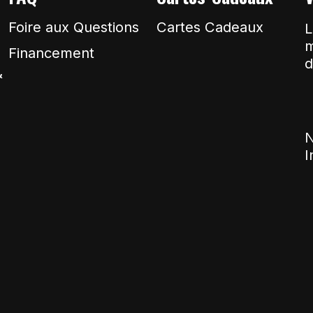
Foire aux Questions
Cartes Cadeaux
L
m
Financement
d
&
N
I