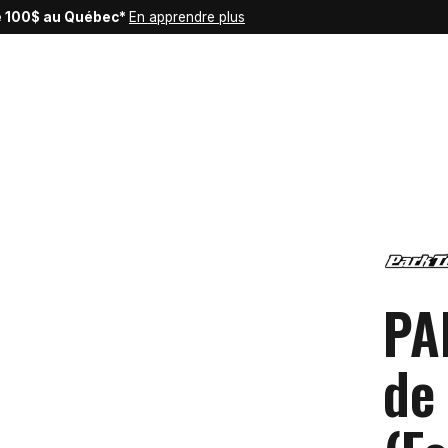
de 100$ au Québec*
En apprendre plus
PA
de