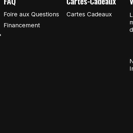
FAQ
Cartes-Cadeaux
V
Foire aux Questions
Cartes Cadeaux
L
m
Financement
d
&
N
I