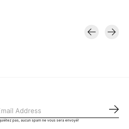
S'ab
quiétez pas, aucun spam ne vous sera envoyé!