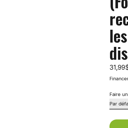
(F
rec
les
di
31,99
Finance
Faire un