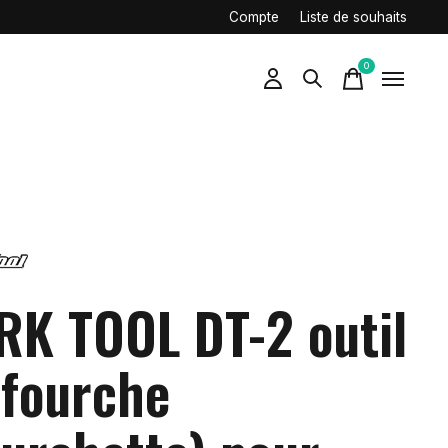
Compte
Liste de souhaits
0
items
RK TOOL DT-2 outil
 fourche