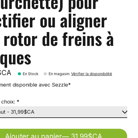
ourchette) pour
tifier ou aligner
 rotor de freins à
sques
$CA
En Stock
En magasin
:
Vérifier la disponibilité
ment disponible avec Sezzle*
 choix:
*
Ajouter au panier
— 31,99$CA