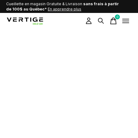
Cueillette en magasin Gratuite & Livraison
sans frais à partir
de 100$ au Québec*
En apprendre plus
0
items