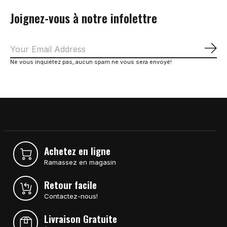
Joignez-vous à notre infolettre
S'a
Ne vous inquiétez pas, aucun spam ne vous sera envoyé!
Achetez en ligne
Ramassez en magasin
Retour facile
Contactez-nous!
Livraison Gratuite