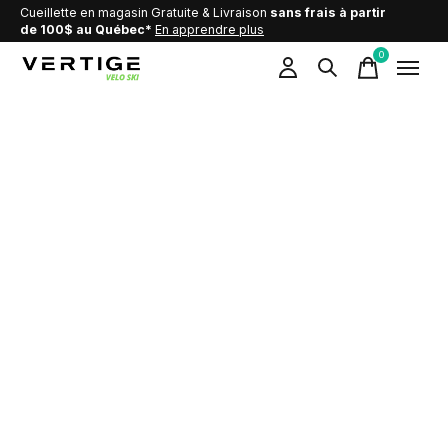
Cueillette en magasin Gratuite & Livraison
sans frais à partir
de 100$ au Québec*
En apprendre plus
0
items