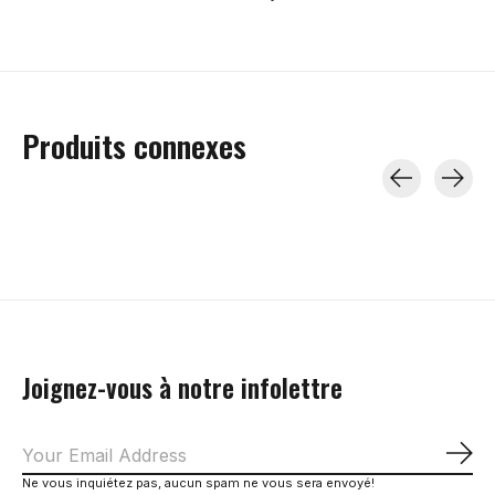
Produits connexes
Carousel items
Joignez-vous à notre infolettre
S'a
Ne vous inquiétez pas, aucun spam ne vous sera envoyé!