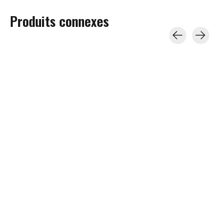
Produits connexes
Carousel items
JetBlack
JetBlack
JetBlack
JETBLACK Plateau
JETBLACK Bloc
JETBLACK Table
d'entrainement Noir
élévateur tournant
d'entrainement 
Noir
69,99$CA
239,99$CA
79,99$CA
Ajouter au panier
Ajouter au pani
Ajouter au panier