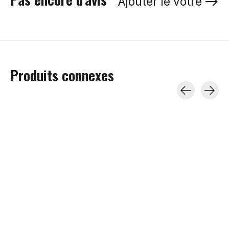
Ajouter le vôtre
Produits connexes
Carousel items
Heat Up
Heat Up
Heat Up
HEAT UP Chauffe-
HEAT UP Chauffe-
HEAT UP Bas
Orteils (en Paire)
Mains (En paire)
Chauffants