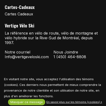
Cartes-Cadeaux
Cartes Cadeaux
Vertige Vélo Ski
La référence en vélo de route, vélo de montagne et
vélo hybride sur la Rive-Sud de Montréal, depuis
1997.
Notre courriel
Nous Joindre
Info@vertigeveloski.com
1 (450) 464-8808
En visitant notre site, vous acceptez l'utilisation des témoins
Fil RSS
© Copyright 2026 Vertige Vélo Ski
(cookies). Ces derniers nous permettent de mieux comprendre la
provenance de notre clientèle et son utilisation de notre site, en
plus d'en améliorer les fonctions.
Masquer ce message
En savoir plus sur les témoins (cookies) »