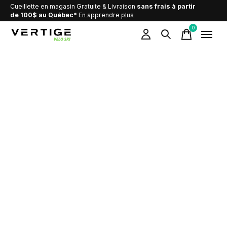
Cueillette en magasin Gratuite & Livraison
sans frais à partir
de 100$ au Québec*
En apprendre plus
0
items