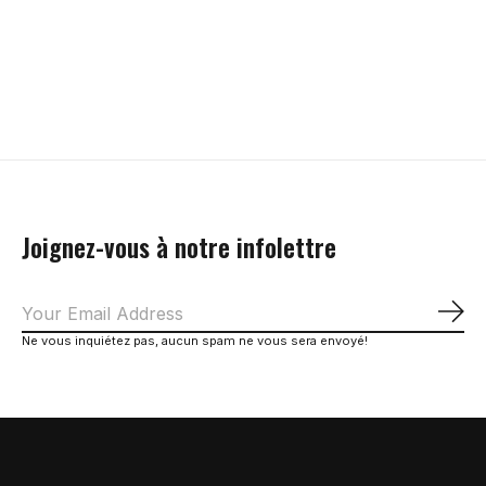
chaussettes un
2,99$CA
2,99$CA
199,99$CA
Ajouter au panier
Ajouter au panier
Choix d'option
Joignez-vous à notre infolettre
S'a
Ne vous inquiétez pas, aucun spam ne vous sera envoyé!