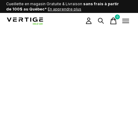
Cueillette en magasin Gratuite & Livraison
sans frais à partir
de 100$ au Québec*
En apprendre plus
0
items