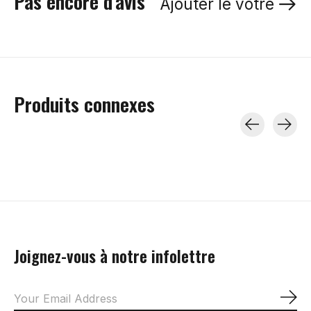
Pas encore d'avis
Ajouter le vôtre
Produits connexes
Carousel items
Joignez-vous à notre infolettre
S'a