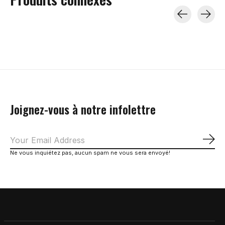
Carousel items
Joignez-vous à notre infolettre
S'a
Ne vous inquiétez pas, aucun spam ne vous sera envoyé!