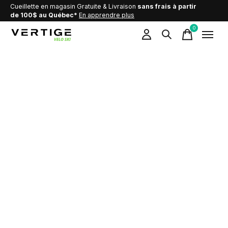
Cueillette en magasin Gratuite & Livraison
sans frais à partir
de 100$ au Québec*
En apprendre plus
0
items