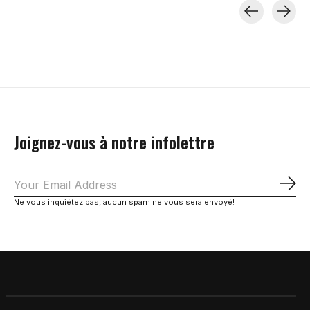
Carousel items
Joignez-vous à notre infolettre
S'a
Ne vous inquiétez pas, aucun spam ne vous sera envoyé!