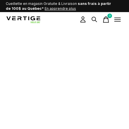
Cueillette en magasin Gratuite & Livraison
sans frais à partir
de 100$ au Québec*
En apprendre plus
0
items