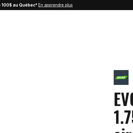
de 100$ au Québec*
En apprendre plus
EV
1.