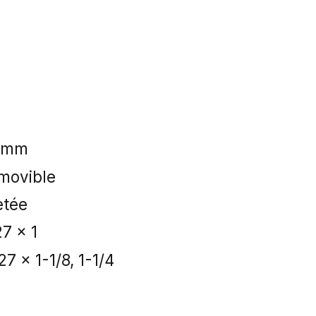
.9mm
movible
etée
7 x 1
7 x 1-1/8, 1-1/4