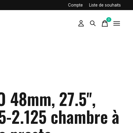
Compte
Liste de souhaits
0
items
O 48mm, 27.5'',
75-2.125 chambre à