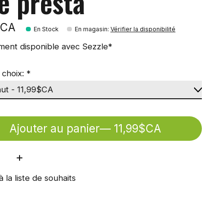
re presta
$CA
En Stock
En magasin
:
Vérifier la disponibilité
ment disponible avec Sezzle*
 choix:
*
Ajouter au panier
— 11,99$CA
ité:
à la liste de souhaits