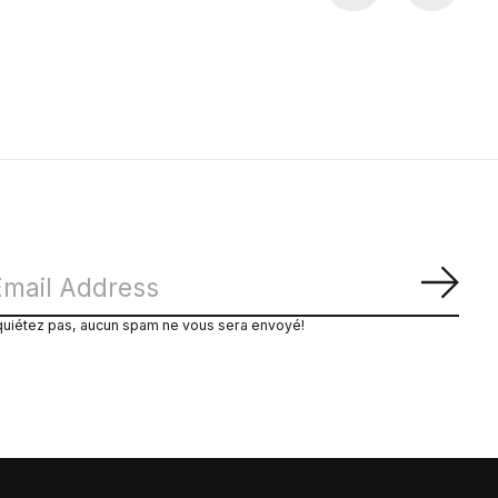
S'ab
quiétez pas, aucun spam ne vous sera envoyé!