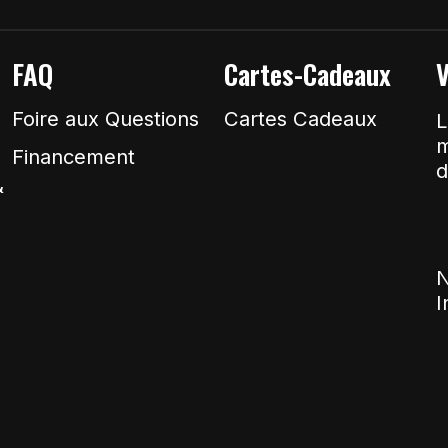
FAQ
Cartes-Cadeaux
V
Foire aux Questions
Cartes Cadeaux
L
m
Financement
d
&
N
I