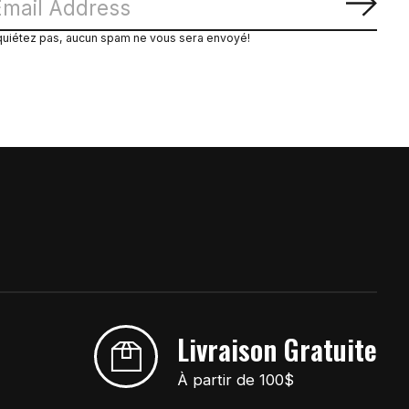
S'ab
quiétez pas, aucun spam ne vous sera envoyé!
Livraison Gratuite
À partir de 100$