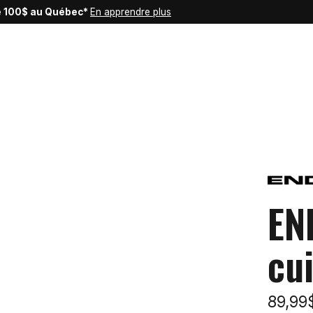
de 100$ au Québec*
En apprendre plus
EN
cu
89,9