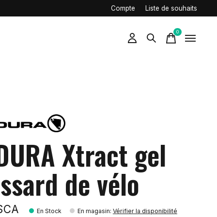
Compte
Liste de souhaits
0
items
DURA Xtract gel
issard de vélo
9$CA
En Stock
En magasin
:
Vérifier la disponibilité