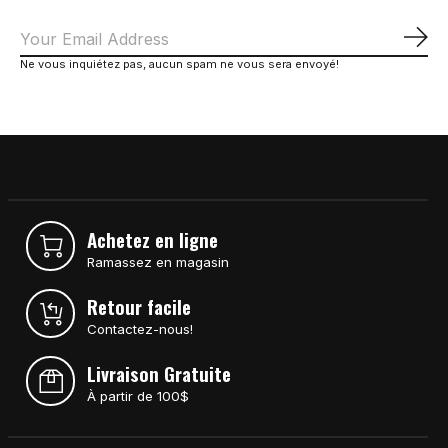
S'a
Ne vous inquiétez pas, aucun spam ne vous sera envoyé!
Achetez en ligne
Ramassez en magasin
Retour facile
Contactez-nous!
Livraison Gratuite
À partir de 100$