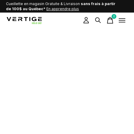
Cueillette en magasin Gratuite & Livraison
sans frais à partir
de 100$ au Québec*
En apprendre plus
0
items