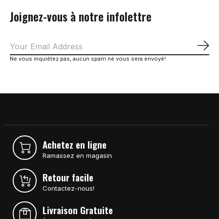
Joignez-vous à notre infolettre
S'a
Ne vous inquiétez pas, aucun spam ne vous sera envoyé!
Achetez en ligne
Ramassez en magasin
Retour facile
Contactez-nous!
Livraison Gratuite