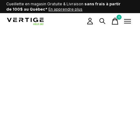
Cueillette en magasin Gratuite & Livraison
sans frais à partir
de 100$ au Québec*
En apprendre plus
0
items