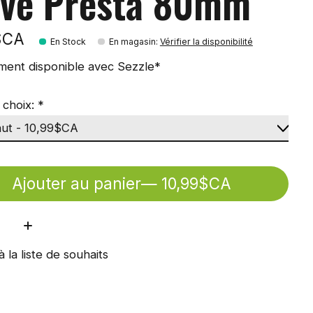
lve Presta 80mm
$CA
En Stock
En magasin
:
Vérifier la disponibilité
ment disponible avec Sezzle*
 choix:
*
Ajouter au panier
— 10,99$CA
ité:
à la liste de souhaits