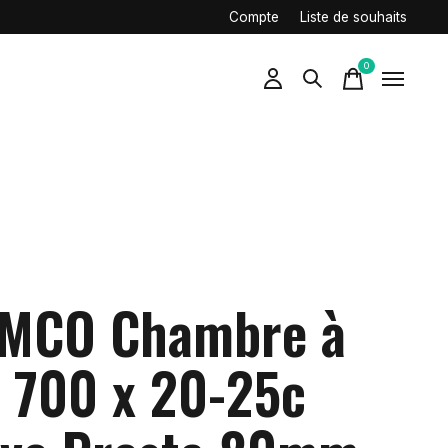
Compte
Liste de souhaits
0
items
MCO Chambre à
r 700 x 20-25c