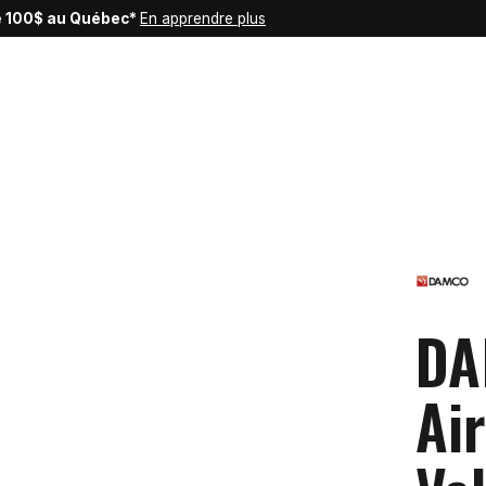
de 100$ au Québec*
En apprendre plus
DA
Ai