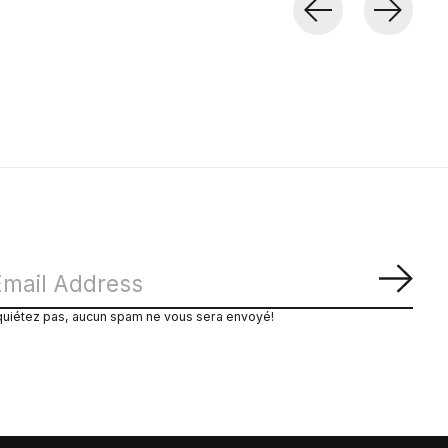
S'ab
quiétez pas, aucun spam ne vous sera envoyé!