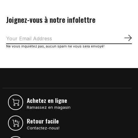
Joignez-vous à notre infolettre
S'a
Ne vous inquiétez pas, aucun spam ne vous sera envoyé!
Achetez en ligne
Ramassez en magasin
Retour facile
Contactez-nous!