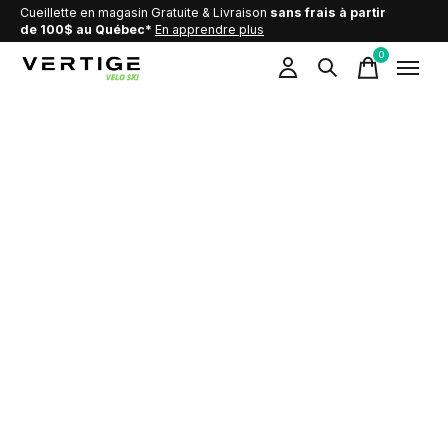
Cueillette en magasin Gratuite & Livraison
sans frais à partir
de 100$ au Québec*
En apprendre plus
0
items