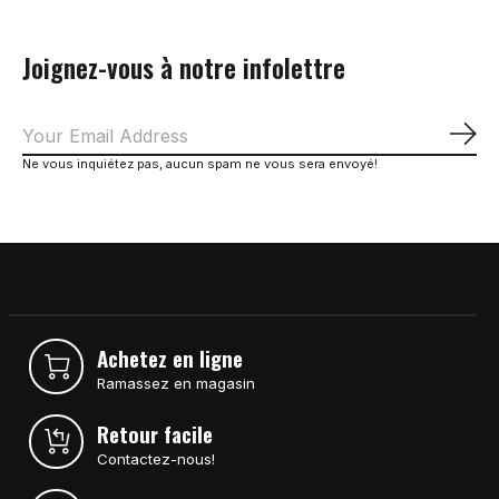
Joignez-vous à notre infolettre
S'a
Ne vous inquiétez pas, aucun spam ne vous sera envoyé!
Achetez en ligne
Ramassez en magasin
Retour facile
Contactez-nous!