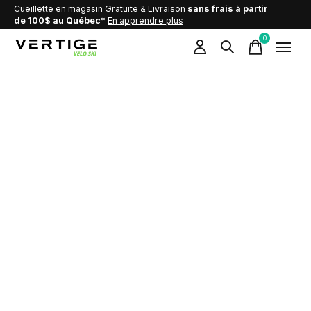
Cueillette en magasin Gratuite & Livraison
sans frais à partir
de 100$ au Québec*
En apprendre plus
0
items