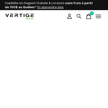
Cueillette en magasin Gratuite & Livraison
sans frais à partir
de 100$ au Québec*
En apprendre plus
0
items