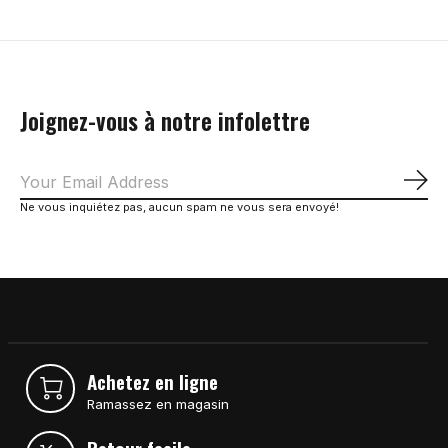
Joignez-vous à notre infolettre
S'a
Ne vous inquiétez pas, aucun spam ne vous sera envoyé!
Achetez en ligne
Ramassez en magasin