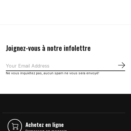
Carousel items
Joignez-vous à notre infolettre
S'a
Ne vous inquiétez pas, aucun spam ne vous sera envoyé!
Achetez en ligne
Ramassez en magasin