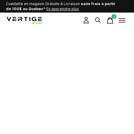
Cueillette en magasin Gratuite & Livraison
sans frais à partir
de 100$ au Québec*
En apprendre plus
0
items