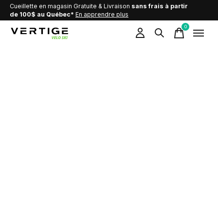
Cueillette en magasin Gratuite & Livraison
sans frais à partir
de 100$ au Québec*
En apprendre plus
0
items