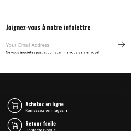
Joignez-vous à notre infolettre
S'a
Ne vous inquiétez pas, aucun spam ne vous sera envoyé!
Achetez en ligne
Ramassez en magasin
Retour facile
Contactez-nous!