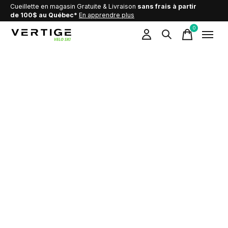
Cueillette en magasin Gratuite & Livraison
sans frais à partir
de 100$ au Québec*
En apprendre plus
0
items