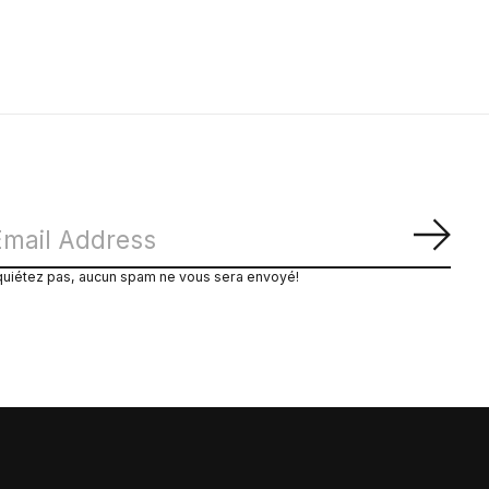
S'ab
quiétez pas, aucun spam ne vous sera envoyé!