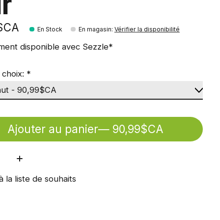
ir
9$CA
En Stock
En magasin
:
Vérifier la disponibilité
ment disponible avec Sezzle*
 choix:
*
Ajouter au panier
— 90,99$CA
ité:
à la liste de souhaits