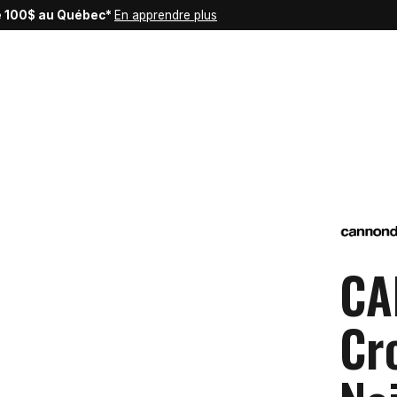
de 100$ au Québec*
En apprendre plus
CA
Cr