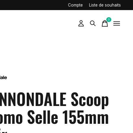
Compte
Liste de souhaits
0
items
NNONDALE Scoop
omo Selle 155mm