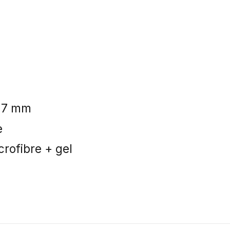
y 7 mm
e
rofibre + gel