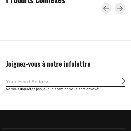
Carousel items
Joignez-vous à notre infolettre
S'a
Ne vous inquiétez pas, aucun spam ne vous sera envoyé!