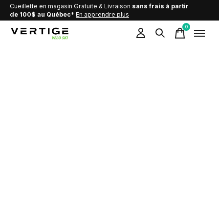
Cueillette en magasin Gratuite & Livraison
sans frais à partir
de 100$ au Québec*
En apprendre plus
0
items