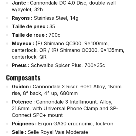
Jante :
Cannondale DC 4.0 Disc, double wall
w/eyelet, 32h
Rayons :
Stainless Steel, 14g
Taille de pneu :
35
Taille de roue :
700c
Moyeux :
(F) Shimano QC300, 9x100mm,
centerlock, QR / (R) Shimano QC300, 9x135mm,
centerlock, QR
Pneus :
Schwalbe Spicer Plus, 700x35c
Composants
Guidon :
Cannondale 3 Riser, 6061 Alloy, 18mm
rise, 8° back, 4° up, 680mm
Potence :
Cannondale 3 Intellimount, Alloy,
31.8mm, with Universal Phone Clamp and SP-
Connect SPC+ mount
Poignees :
Ergon GA30 ergonomic, lock-on
Selle :
Selle Royal Vaia Moderate