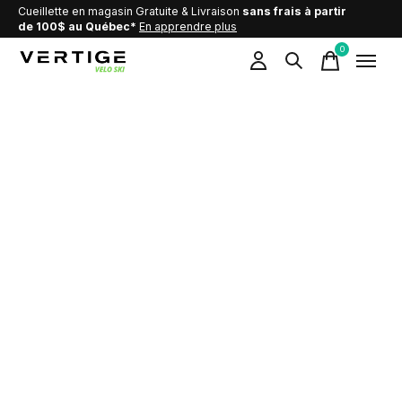
Cueillette en magasin Gratuite & Livraison
sans frais à partir
de 100$ au Québec*
En apprendre plus
0
items