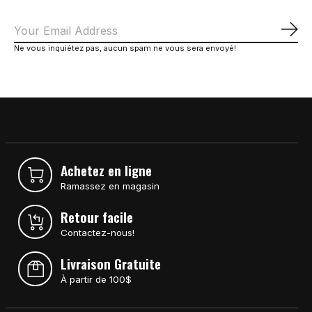
S'a
Ne vous inquiétez pas, aucun spam ne vous sera envoyé!
Achetez en ligne
Ramassez en magasin
Retour facile
Contactez-nous!
Livraison Gratuite
À partir de 100$