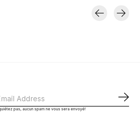
S'ab
quiétez pas, aucun spam ne vous sera envoyé!