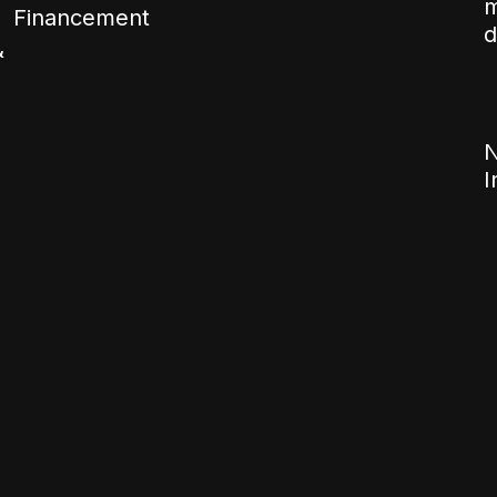
m
Financement
d
&
N
I