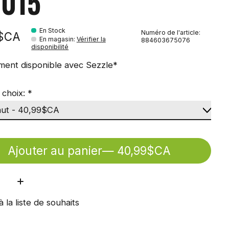
 015
En Stock
Numéro de l'article:
9$CA
En magasin
:
Vérifier la
884603675076
disponibilité
ment disponible avec Sezzle*
 choix:
*
Ajouter au panier
— 40,99$CA
ité:
à la liste de souhaits