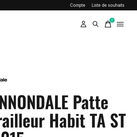
Compte
Liste de souhaits
0
items
NNONDALE Patte
railleur Habit TA ST