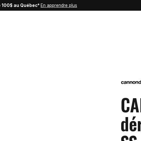
de 100$ au Québec*
En apprendre plus
CA
dé