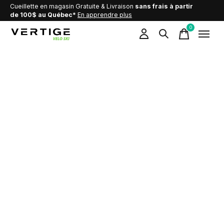
Cueillette en magasin Gratuite & Livraison
sans frais à partir
de 100$ au Québec*
En apprendre plus
0
items