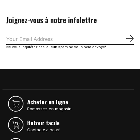
Joignez-vous à notre infolettre
S'a
Ne vous inquiétez pas, aucun spam ne vous sera envoyé!
Achetez en ligne
Ramassez en magasin
Retour facile
Contactez-nous!