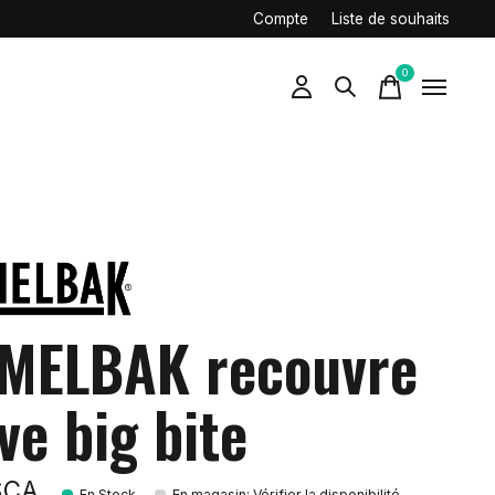
Compte
Liste de souhaits
0
items
MELBAK recouvre
ve big bite
$CA
En Stock
En magasin
:
Vérifier la disponibilité