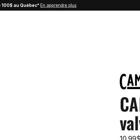
de 100$ au Québec*
En apprendre plus
CA
val
10,99