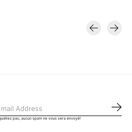
S'ab
quiétez pas, aucun spam ne vous sera envoyé!