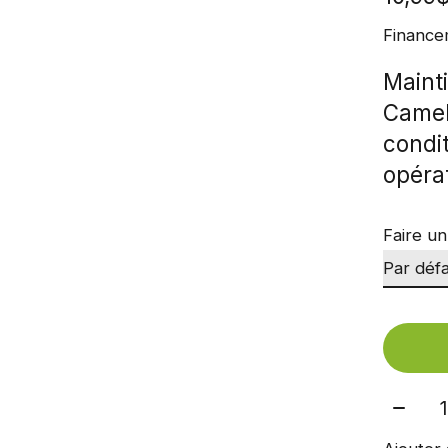
Finance
Mainti
Camel
condit
opéra
Faire un
Quant