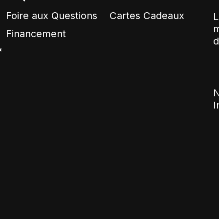
Foire aux Questions
Cartes Cadeaux
L
m
Financement
d
&
N
I