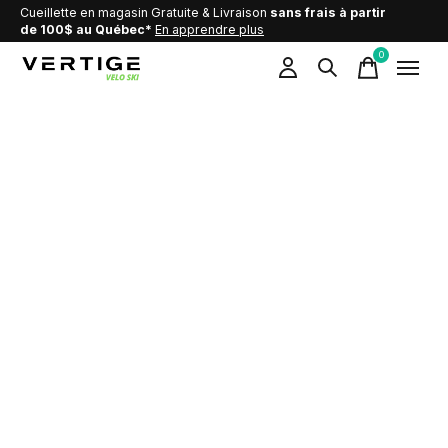
Cueillette en magasin Gratuite & Livraison
sans frais à partir
de 100$ au Québec*
En apprendre plus
0
items