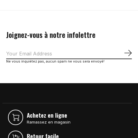
Joignez-vous à notre infolettre
S'a
Ne vous inquiétez pas, aucun spam ne vous sera envoyé!
Achetez en ligne
Ramassez en magasin
Retour facile