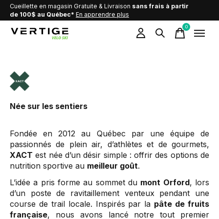
Cueillette en magasin Gratuite & Livraison
sans frais à partir
de 100$ au Québec*
En apprendre plus
0
items
Xact nutrition
Née sur les sentiers
Fondée en 2012 au Québec par une équipe de
passionnés de plein air, d’athlètes et de gourmets,
XACT
est née d’un désir simple : offrir des options de
nutrition sportive au
meilleur goût
.
L’idée a pris forme au sommet du
mont Orford
, lors
d’un poste de ravitaillement venteux pendant une
course de trail locale. Inspirés par la
pâte de fruits
française
, nous avons lancé notre tout premier