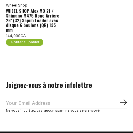
Wheel Shop
WHEEL SHOP Alex MD 21 /
Shimano M475 Roue Arrière
26'' (32) Sapim Leader avec
disque 6 boulons (QR) 135
mm
144,99$CA
Ajouter au panier
Joignez-vous à notre infolettre
S'a
Ne vous inquiétez pas, aucun spam ne vous sera envoyé!