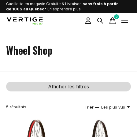
Cueillette en magasin Gratuite & Livraison
sans frais à partir
de 100$ au Québec*
En apprendre plus
0
items
Wheel Shop
Afficher les filtres
5
résultats
Trier —
Les plus vus