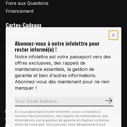
Foire aux Questions
Financement
Cartes-Cadeaux
Cartes Cadeaux
Abonnez-vous à notre infolettre pour
Vertige Vélo Ski
rester informé(e) !
La référence en vélo de route, vélo de montagne et
Notre infolettre est votre passeport vers des
vélo hybride sur la Rive-Sud de Montréal, depuis
offres exclusives, des rappels de
1997.
maintenance essentiels, la gestion de
garantie et bien d'autres informations.
Notre courriel
Nous Joindre
Abonnez-vous dès maintenant pour ne rien
Info@vertigeveloski.com
1 (450) 464-8808
manquer !
S'abonn
En visitant notre site, vous acceptez l'utilisation des témoins
En vous abonnant à notre infolettre, vous consentez à
Fil RSS
recevoir des promotions, des rappels de maintenance, des
© Copyright 2026 Vertige Vélo Ski
(cookies). Ces derniers nous permettent de mieux comprendre la
informations sur la gestion de garantie et d'autres contenus
utiles de notre part. Vous pouvez vous désabonner à tout
provenance de notre clientèle et son utilisation de notre site, en