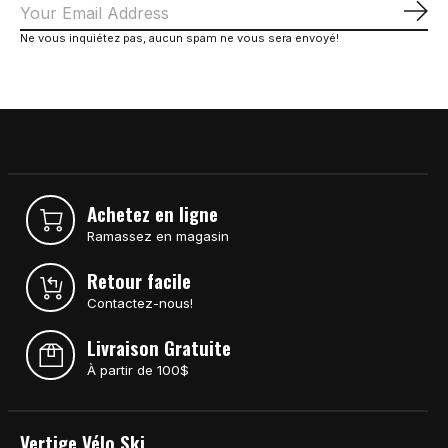
S'a
Ne vous inquiétez pas, aucun spam ne vous sera envoyé!
Achetez en ligne
Ramassez en magasin
Retour facile
Contactez-nous!
Livraison Gratuite
À partir de 100$
Vertige Vélo Ski