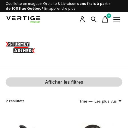
Cueillette en magasin Gratuite & Livraison
sans frais à partir
de 100$ au Québec*
En apprendre plus
0
items
Sturmey Archer
Afficher les filtres
2
résultats
Trier —
Les plus vus