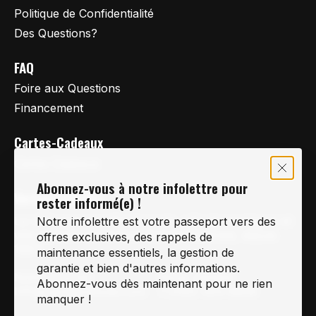
Politique de Confidentialité
Des Questions?
FAQ
Foire aux Questions
Financement
Cartes-Cadeaux
Cartes Cadeaux
Abonnez-vous à notre infolettre pour
Vertige Vélo Ski
rester informé(e) !
La référence en vélo de route, vélo de montagne et
Notre infolettre est votre passeport vers des
vélo hybride sur la Rive-Sud de Montréal, depuis
offres exclusives, des rappels de
1997.
maintenance essentiels, la gestion de
garantie et bien d'autres informations.
Notre courriel
Nous Joindre
Abonnez-vous dès maintenant pour ne rien
Info@vertigeveloski.com
1 (450) 464-8808
manquer !