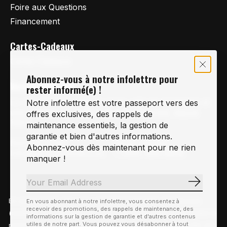
Foire aux Questions
Financement
Cartes-Cadeaux
Cartes Cadeaux
Abonnez-vous à notre infolettre pour
Vertige Vélo Ski
rester informé(e) !
La référence en vélo de route, vélo de montagne et
Notre infolettre est votre passeport vers des
vélo hybride sur la Rive-Sud de Montréal, depuis
offres exclusives, des rappels de
1997.
maintenance essentiels, la gestion de
garantie et bien d'autres informations.
Notre courriel
Nous Joindre
Abonnez-vous dès maintenant pour ne rien
Info@vertigeveloski.com
1 (450) 464-8808
manquer !
S'abonn
En visitant notre site, vous acceptez l'utilisation des témoins
En vous abonnant à notre infolettre, vous consentez à
Fil RSS
recevoir des promotions, des rappels de maintenance, des
© Copyright 2026 Vertige Vélo Ski
(cookies). Ces derniers nous permettent de mieux comprendre la
informations sur la gestion de garantie et d'autres contenus
utiles de notre part. Vous pouvez vous désabonner à tout
provenance de notre clientèle et son utilisation de notre site, en