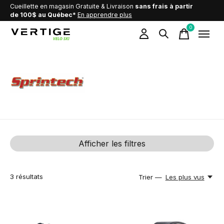
Cueillette en magasin Gratuite & Livraison
sans frais à partir
de 100$ au Québec*
En apprendre plus
0
items
Sprintech
Afficher les filtres
3
résultats
Trier —
Les plus vus