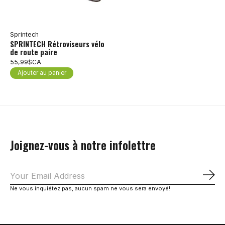
Sprintech
SPRINTECH Rétroviseurs vélo
de route paire
55,99$CA
Ajouter au panier
Joignez-vous à notre infolettre
S'a
Ne vous inquiétez pas, aucun spam ne vous sera envoyé!