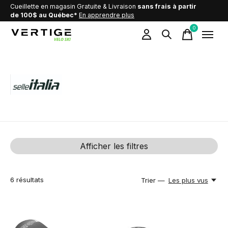
Cueillette en magasin Gratuite & Livraison
sans frais à partir
de 100$ au Québec*
En apprendre plus
0
items
Selle Italia
Afficher les filtres
6
résultats
Trier —
Les plus vus