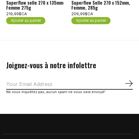
Superflow selle 270 x 135mm
Superflow Selle 270 x 152mm,
Femme 275g
Femme, 285g
219,99$CA
209,99$CA
Ajouter au panier
Ajouter au panier
Joignez-vous à notre infolettre
S'a
Ne vous inquiétez pas, aucun spam ne vous sera envoyé!