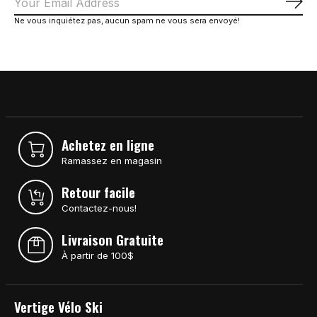
S'a
Ne vous inquiétez pas, aucun spam ne vous sera envoyé!
Achetez en ligne
Ramassez en magasin
Retour facile
Contactez-nous!
Livraison Gratuite
À partir de 100$
Vertige Vélo Ski