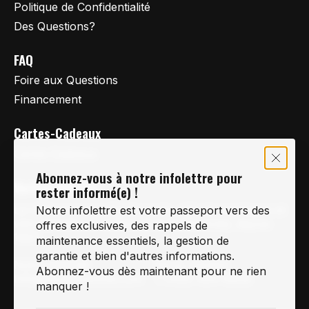
Politique de Confidentialité
Des Questions?
FAQ
Foire aux Questions
Financement
Cartes-Cadeaux
Cartes Cadeaux
Abonnez-vous à notre infolettre pour
Vertige Vélo Ski
rester informé(e) !
La référence en vélo de route, vélo de montagne et
Notre infolettre est votre passeport vers des
vélo hybride sur la Rive-Sud de Montréal, depuis
offres exclusives, des rappels de
1997.
maintenance essentiels, la gestion de
garantie et bien d'autres informations.
Notre courriel
Nous Joindre
Abonnez-vous dès maintenant pour ne rien
Info@vertigeveloski.com
1 (450) 464-8808
manquer !