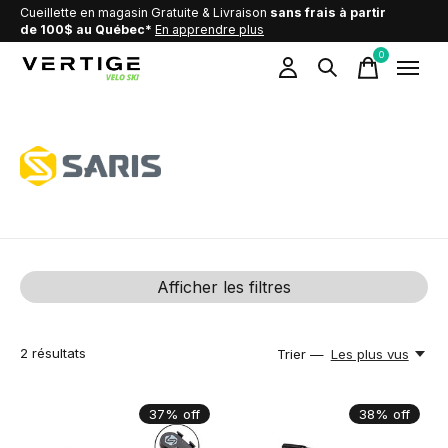
Cueillette en magasin Gratuite & Livraison
sans frais à partir
de 100$ au Québec*
En apprendre plus
0
items
SARIS
Afficher les filtres
2
résultats
Trier —
Les plus vus
37% off
38% off