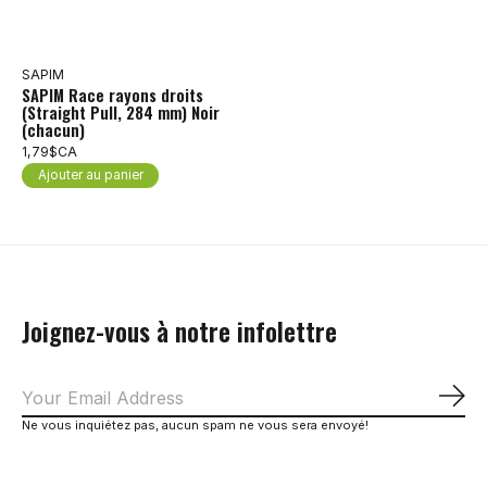
SAPIM
SAPIM Race rayons droits
(Straight Pull, 284 mm) Noir
(chacun)
1,79$CA
Ajouter au panier
Joignez-vous à notre infolettre
S'a
Ne vous inquiétez pas, aucun spam ne vous sera envoyé!