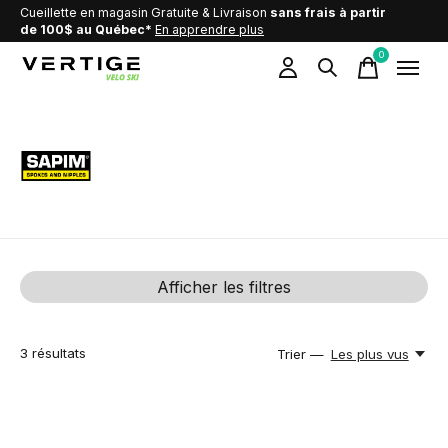
Cueillette en magasin Gratuite & Livraison
sans frais à partir
de 100$ au Québec*
En apprendre plus
0
items
SAPIM
Afficher les filtres
3
résultats
Trier —
Les plus vus