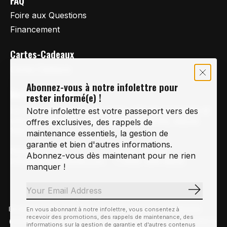
FAQ
Foire aux Questions
Financement
Cartes-Cadeaux
Cartes Cadeaux
Abonnez-vous à notre infolettre pour
Vertige Vélo Ski
rester informé(e) !
La référence en vélo de route, vélo de montagne et
Notre infolettre est votre passeport vers des
vélo hybride sur la Rive-Sud de Montréal, depuis
offres exclusives, des rappels de
1997.
maintenance essentiels, la gestion de
garantie et bien d'autres informations.
Notre courriel
Nous Joindre
Abonnez-vous dès maintenant pour ne rien
Info@vertigeveloski.com
1 (450) 464-8808
manquer !
S'abonn
En visitant notre site, vous acceptez l'utilisation des témoins
En vous abonnant à notre infolettre, vous consentez à
Fil RSS
recevoir des promotions, des rappels de maintenance, des
© Copyright 2026 Vertige Vélo Ski
(cookies). Ces derniers nous permettent de mieux comprendre la
informations sur la gestion de garantie et d'autres contenus