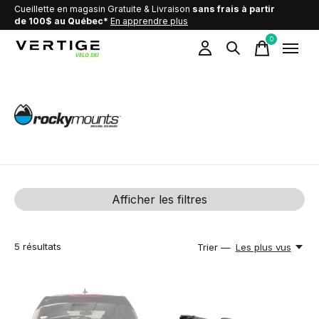
Cueillette en magasin Gratuite & Livraison
sans frais à partir
de 100$ au Québec*
En apprendre plus
0
items
Rocky Mounts
Afficher les filtres
5
résultats
Trier —
Les plus vus