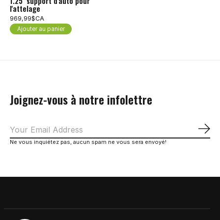
1.25'' support d'auto pour
l'attelage
969,99$CA
Ajouter au panier
Joignez-vous à notre infolettre
S'a
Ne vous inquiétez pas, aucun spam ne vous sera envoyé!