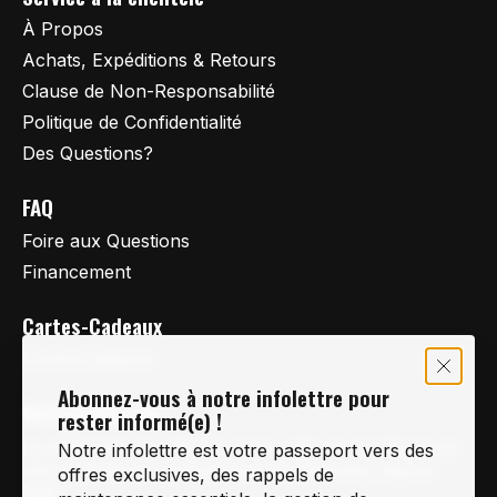
À Propos
Achats, Expéditions & Retours
Clause de Non-Responsabilité
Politique de Confidentialité
Des Questions?
FAQ
Foire aux Questions
Financement
Cartes-Cadeaux
Cartes Cadeaux
Abonnez-vous à notre infolettre pour
Vertige Vélo Ski
rester informé(e) !
La référence en vélo de route, vélo de montagne et
Notre infolettre est votre passeport vers des
vélo hybride sur la Rive-Sud de Montréal, depuis
offres exclusives, des rappels de
1997.