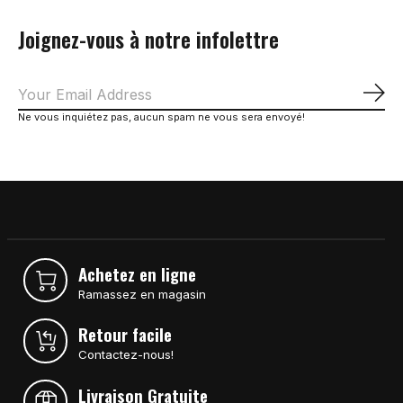
Joignez-vous à notre infolettre
S'a
Ne vous inquiétez pas, aucun spam ne vous sera envoyé!
Achetez en ligne
Ramassez en magasin
Retour facile
Contactez-nous!
Livraison Gratuite