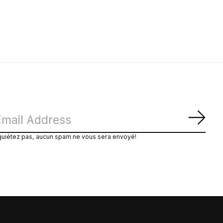
S'ab
quiétez pas, aucun spam ne vous sera envoyé!