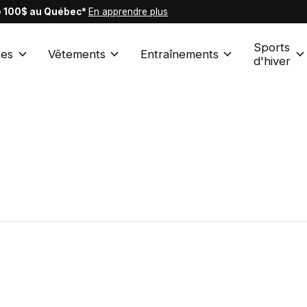
de 100$ au Québec*
En apprendre plus
Sports
es
Vêtements
Entraînements
d'hiver