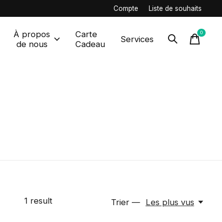
Compte
Liste de souhaits
À propos
Carte
0
items
Services
de nous
Cadeau
1
result
Trier —
Les plus vus