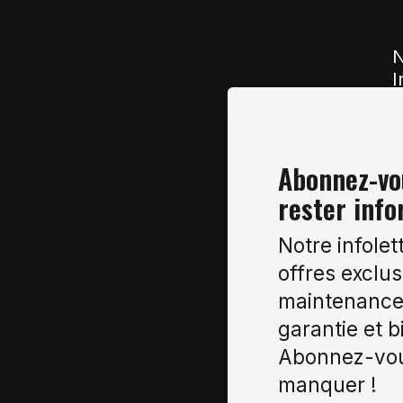
N
I
Abonnez-vou
rester info
Notre infolet
offres exclus
maintenance 
garantie et b
Abonnez-vou
manquer !