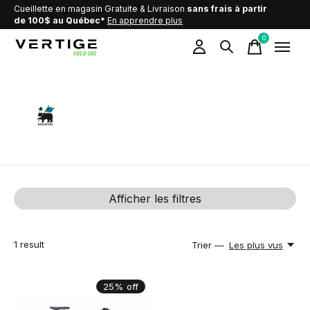
Cueillette en magasin Gratuite & Livraison
sans frais à partir
de 100$ au Québec*
En apprendre plus
0
items
Marin
Afficher les filtres
1
result
Trier —
Les plus vus
25% off