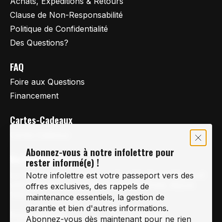
Achats, Expéditions & Retours
Clause de Non-Responsabilité
Politique de Confidentialité
Des Questions?
FAQ
Foire aux Questions
Financement
Cartes-Cadeaux
Cartes Cadeaux
Abonnez-vous à notre infolettre pour
Vertige Vélo Ski
rester informé(e) !
La référence en vélo de route, vélo de montagne et
Notre infolettre est votre passeport vers des
vélo hybride sur la Rive-Sud de Montréal, depuis
offres exclusives, des rappels de
1997.
maintenance essentiels, la gestion de
garantie et bien d'autres informations.
Notre courriel
Nous Joindre
Abonnez-vous dès maintenant pour ne rien