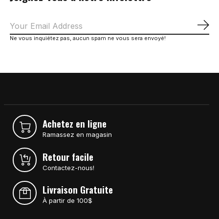
S'a
Ne vous inquiétez pas, aucun spam ne vous sera envoyé!
Achetez en ligne
Ramassez en magasin
Retour facile
Contactez-nous!
Livraison Gratuite
À partir de 100$