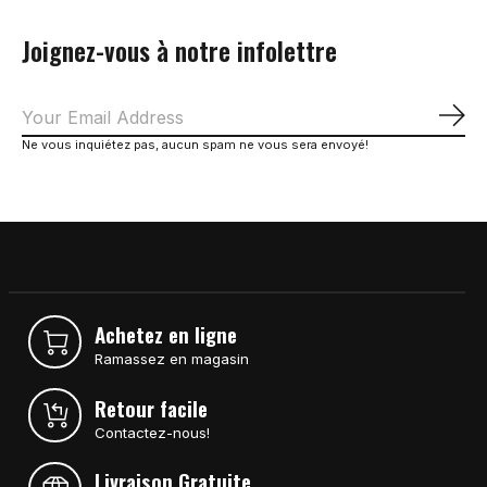
Joignez-vous à notre infolettre
S'a
Ne vous inquiétez pas, aucun spam ne vous sera envoyé!
Achetez en ligne
Ramassez en magasin
Retour facile
Contactez-nous!
Livraison Gratuite