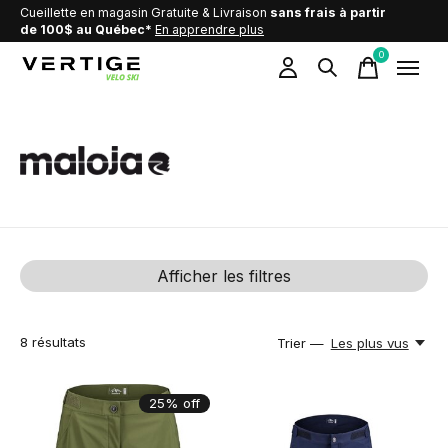
Cueillette en magasin Gratuite & Livraison
sans frais à partir
de 100$ au Québec*
En apprendre plus
0
items
Maloja
Afficher les filtres
8
résultats
Trier —
Les plus vus
25% off