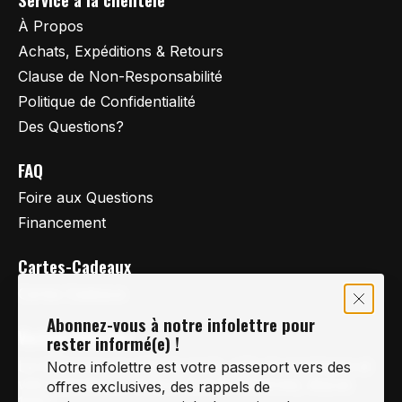
À Propos
Achats, Expéditions & Retours
Clause de Non-Responsabilité
Politique de Confidentialité
Des Questions?
FAQ
Foire aux Questions
Financement
Cartes-Cadeaux
Cartes Cadeaux
Abonnez-vous à notre infolettre pour
Vertige Vélo Ski
rester informé(e) !
La référence en vélo de route, vélo de montagne et
Notre infolettre est votre passeport vers des
vélo hybride sur la Rive-Sud de Montréal, depuis
offres exclusives, des rappels de
1997.