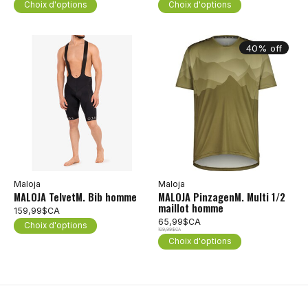
Choix d'options
Choix d'options
40% off
Maloja
Maloja
MALOJA TelvetM. Bib homme
MALOJA PinzagenM. Multi 1/2
maillot homme
159,99$CA
65,99$CA
Choix d'options
109,99$CA
Choix d'options