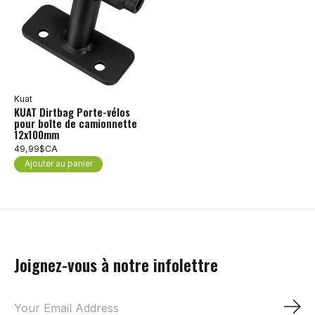
Kuat
KUAT Dirtbag Porte-vélos
pour boîte de camionnette
12x100mm
49,99$CA
Ajouter au panier
Joignez-vous à notre infolettre
S'a