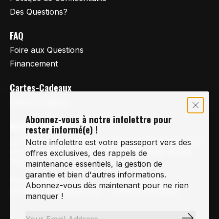
Des Questions?
FAQ
Foire aux Questions
Financement
Cartes-Cadeaux
Cartes Cadeaux
Abonnez-vous à notre infolettre pour
Vertige Vélo Ski
rester informé(e) !
La référence en vélo de route, vélo de montagne et
Notre infolettre est votre passeport vers des
vélo hybride sur la Rive-Sud de Montréal, depuis
offres exclusives, des rappels de
1997.
maintenance essentiels, la gestion de
garantie et bien d'autres informations.
Notre courriel
Nous Joindre
Abonnez-vous dès maintenant pour ne rien
Info@vertigeveloski.com
1 (450) 464-8808
manquer !