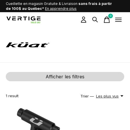
Cueillette en magasin Gratuite & Livraison
sans frais à partir
de 100$ au Québec*
En apprendre plus
0
items
Kuat
Afficher les filtres
1
result
Trier —
Les plus vus