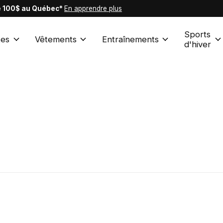
de 100$ au Québec*
En apprendre plus
Sports
es
Vêtements
Entraînements
d'hiver