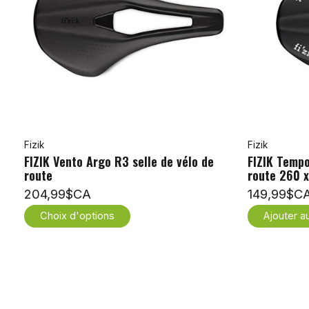
Fizik
Fizik
FIZIK Vento Argo R3 selle de vélo de
FIZIK Tempo
route
route 260 
204,99$CA
149,99$C
Choix d'options
Ajouter a