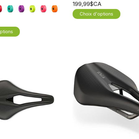
199,99$CA
Choix d'options
ptions