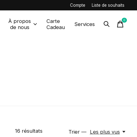
Compte
Liste de souhaits
À propos
Carte
0
items
Services
de nous
Cadeau
16
résultats
Trier —
Les plus vus