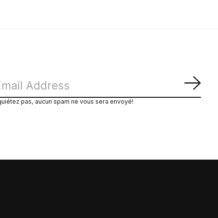
S'ab
quiétez pas, aucun spam ne vous sera envoyé!