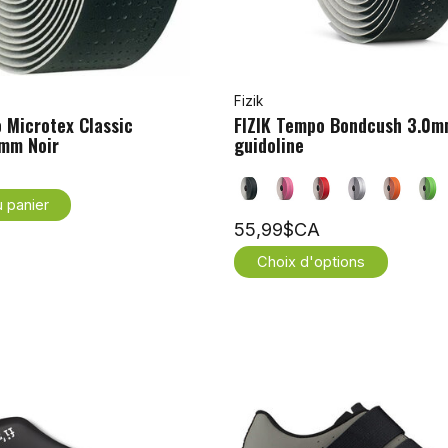
Fizik
 Microtex Classic
FIZIK Tempo Bondcush 3.0m
2mm Noir
guidoline
u panier
55,99$CA
Choix d'options