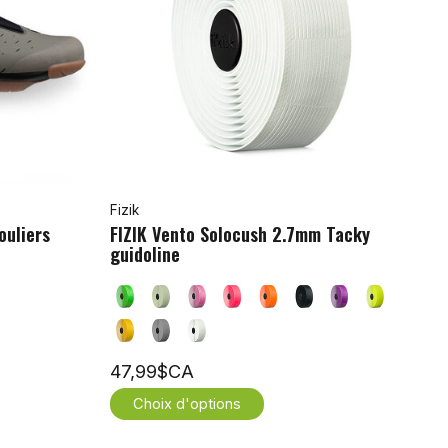
Fizik
ouliers
FIZIK Vento Solocush 2.7mm Tacky
guidoline
47,99$CA
Choix d'options