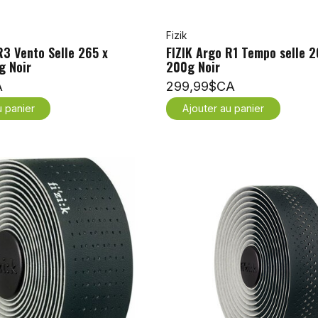
Fizik
R3 Vento Selle 265 x
FIZIK Argo R1 Tempo selle
 Noir
200g Noir
A
299,99$CA
u panier
Ajouter au panier