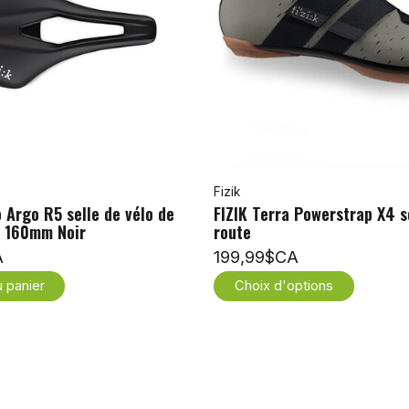
Fizik
 Argo R5 selle de vélo de
FIZIK Terra Powerstrap X4 s
x 160mm Noir
route
A
199,99$CA
u panier
Choix d'options