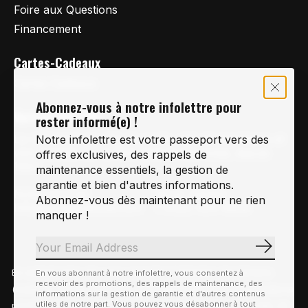
Foire aux Questions
Financement
Cartes-Cadeaux
Cartes Cadeaux
Abonnez-vous à notre infolettre pour
Vertige Vélo Ski
rester informé(e) !
La référence en vélo de route, vélo de montagne et
Notre infolettre est votre passeport vers des
vélo hybride sur la Rive-Sud de Montréal, depuis
offres exclusives, des rappels de
1997.
maintenance essentiels, la gestion de
garantie et bien d'autres informations.
Notre courriel
Nous Joindre
Abonnez-vous dès maintenant pour ne rien
Info@vertigeveloski.com
1 (450) 464-8808
manquer !
S'abonn
En visitant notre site, vous acceptez l'utilisation des témoins
En vous abonnant à notre infolettre, vous consentez à
Fil RSS
recevoir des promotions, des rappels de maintenance, des
© Copyright 2026 Vertige Vélo Ski
(cookies). Ces derniers nous permettent de mieux comprendre la
informations sur la gestion de garantie et d'autres contenus
utiles de notre part. Vous pouvez vous désabonner à tout
provenance de notre clientèle et son utilisation de notre site, en