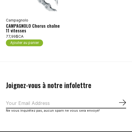
Campagnolo
CAMPAGNOLO Chorus chaîne
11 vitesses
77,99$CA
Ajouter au panier
Joignez-vous à notre infolettre
S'a
Ne vous inquiétez pas, aucun spam ne vous sera envoyé!