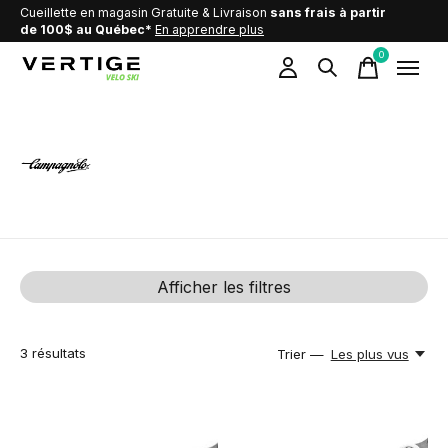
Cueillette en magasin Gratuite & Livraison
sans frais à partir
de 100$ au Québec*
En apprendre plus
0
items
Campagnolo
Afficher les filtres
3
résultats
Trier —
Les plus vus