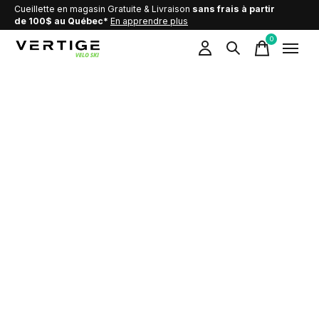
Cueillette en magasin Gratuite & Livraison
sans frais à partir
de 100$ au Québec*
En apprendre plus
0
items