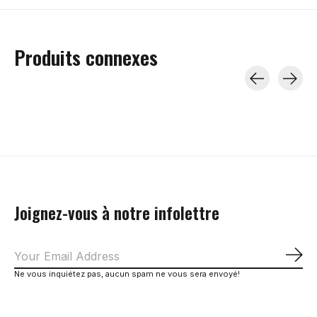
Produits connexes
Carousel items
Joignez-vous à notre infolettre
S'a
Ne vous inquiétez pas, aucun spam ne vous sera envoyé!